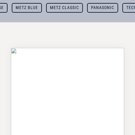
SE
METZ BLUE
METZ CLASSIC
PANASONIC
TEC