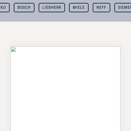
EKO
BOSCH
LIEBHERR
MIELE
NEFF
SIEME